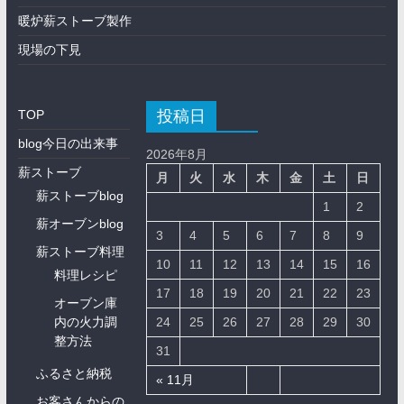
暖炉薪ストーブ製作
現場の下見
投稿日
TOP
blog今日の出来事
2026年8月
薪ストーブ
月
火
水
木
金
土
日
薪ストーブblog
1
2
薪オーブンblog
3
4
5
6
7
8
9
薪ストーブ料理
10
11
12
13
14
15
16
料理レシピ
17
18
19
20
21
22
23
オーブン庫
内の火力調
24
25
26
27
28
29
30
整方法
31
ふるさと納税
« 11月
お客さんからの