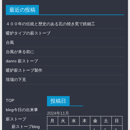
最近の投稿
４００年の伝統と歴史のある瓦の焼き窯で鉄細工
暖炉タイプの薪ストーブ
台風
台風が来る前に
danro 薪ストーブ
暖炉薪ストーブ製作
現場の下見
投稿日
TOP
blog今日の出来事
2024年11月
薪ストーブ
月
火
水
木
金
土
日
薪ストーブblog