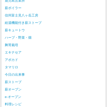
鹿児島営業所
薪ボイラー
信州富士見八ヶ岳工房
給湯機能付き薪ストーブ
薪キュートウ
ハーブ・野菜・畑
舞茸栽培
エキナセア
アボカド
タマリロ
今日の出来事
薪ストーブ
薪オーブン
e-オーブン
料理レシピ