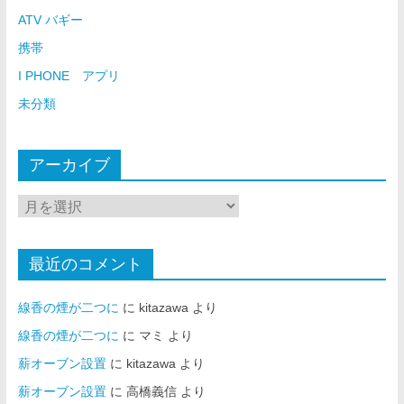
ATV バギー
携帯
I PHONE アプリ
未分類
アーカイブ
最近のコメント
線香の煙が二つに
に
kitazawa
より
線香の煙が二つに
に
マミ
より
薪オーブン設置
に
kitazawa
より
薪オーブン設置
に
高橋義信
より