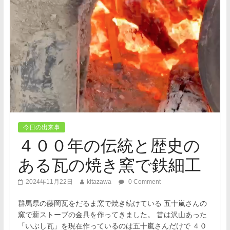
今日の出来事
４００年の伝統と歴史の
ある瓦の焼き窯で鉄細工
2024年11月22日
kitazawa
0 Comment
群馬県の藤岡瓦をだるま窯で焼き続けている 五十嵐さんの
窯で薪ストーブの金具を作ってきました。 昔は沢山あった
「いぶし瓦」を現在作っているのは五十嵐さんだけで ４０