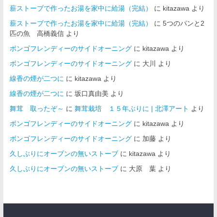
薪ストーブで作ったお湯を家中に給湯（完結）
に
kitazawa
より
薪ストーブで作ったお湯を家中に給湯（完結）
に
5つのパンと2
匹の魚 高橋義信
より
ボンゴフレンディーのサイドオーニング
に
kitazawa
より
ボンゴフレンディーのサイドオーニング
に
大川
より
線香の煙が二つに
に
kitazawa
より
線香の煙が二つに
に
坂口真由美
より
舞茸 取ったぞ～
に
舞茸栽培 １５年ぶりに | 北澤アート
より
ボンゴフレンディーのサイドオーニング
に
kitazawa
より
ボンゴフレンディーのサイドオーニング
に
加藤
より
久しぶりにオーブンの無いストーブ
に
kitazawa
より
久しぶりにオーブンの無いストーブ
に
大原 葉
より