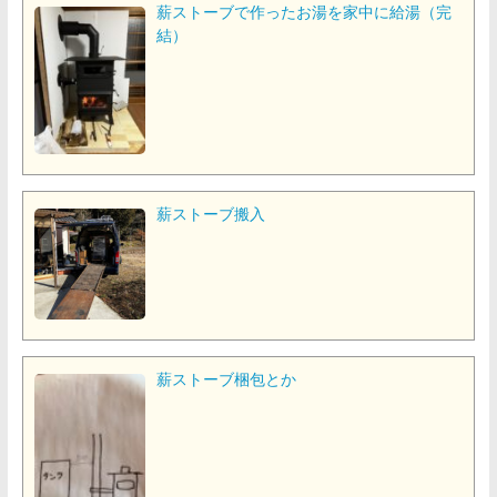
薪ストーブで作ったお湯を家中に給湯（完
結）
薪ストーブ搬入
薪ストーブ梱包とか