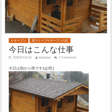
e-オーブン
薪ストーブやオーブンの話
今日はこんな仕事
2006年3月1日
kitazawa
2 Comments
今日は朝から雨ですね[:雨:]