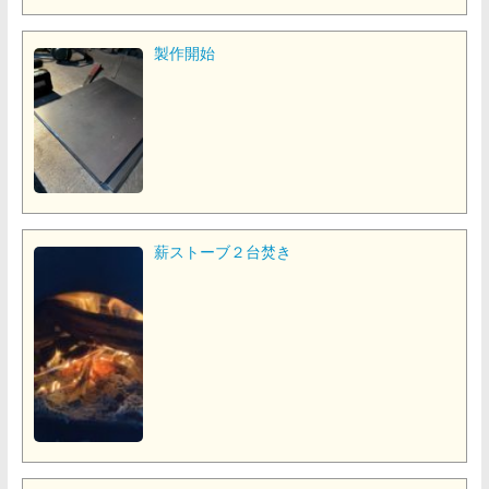
製作開始
薪ストーブ２台焚き