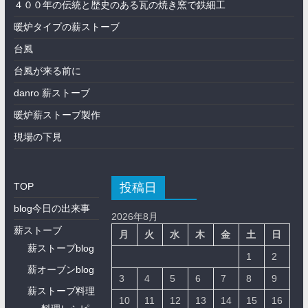
４００年の伝統と歴史のある瓦の焼き窯で鉄細工
暖炉タイプの薪ストーブ
台風
台風が来る前に
danro 薪ストーブ
暖炉薪ストーブ製作
現場の下見
投稿日
TOP
blog今日の出来事
2026年8月
薪ストーブ
月
火
水
木
金
土
日
薪ストーブblog
1
2
薪オーブンblog
3
4
5
6
7
8
9
薪ストーブ料理
10
11
12
13
14
15
16