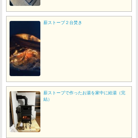
薪ストーブ２台焚き
薪ストーブで作ったお湯を家中に給湯（完
結）