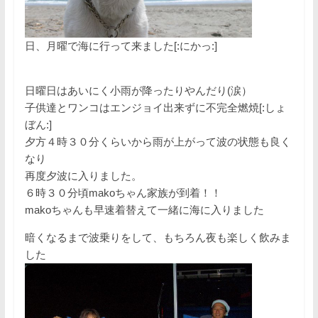
日、月曜で海に行って来ました[:にかっ:]
日曜日はあいにく小雨が降ったりやんだり(涙）
子供達とワンコはエンジョイ出来ずに不完全燃焼[:しょ
ぼん:]
夕方４時３０分くらいから雨が上がって波の状態も良く
なり
再度夕波に入りました。
６時３０分頃makoちゃん家族が到着！！
makoちゃんも早速着替えて一緒に海に入りました
暗くなるまで波乗りをして、もちろん夜も楽しく飲みま
した