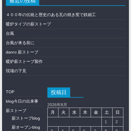
最近の投稿
４００年の伝統と歴史のある瓦の焼き窯で鉄細工
暖炉タイプの薪ストーブ
台風
台風が来る前に
danro 薪ストーブ
暖炉薪ストーブ製作
現場の下見
投稿日
TOP
blog今日の出来事
2026年8月
薪ストーブ
月
火
水
木
金
土
日
薪ストーブblog
1
2
薪オーブンblog