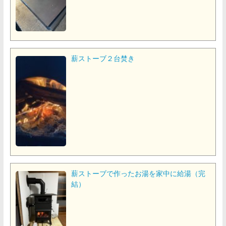
薪ストーブ２台焚き
薪ストーブで作ったお湯を家中に給湯（完
結）