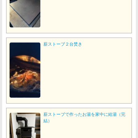
薪ストーブ２台焚き
薪ストーブで作ったお湯を家中に給湯（完
結）