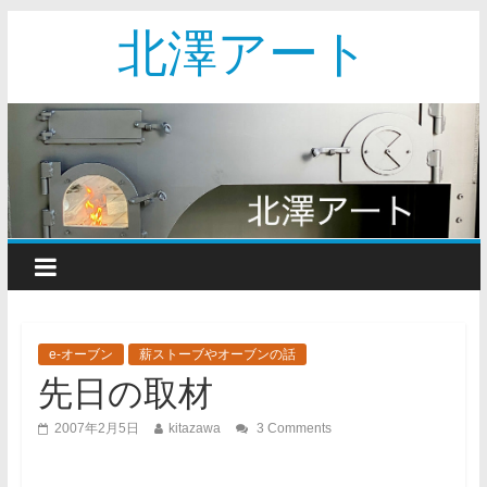
北澤アート
e-オーブン
薪ストーブやオーブンの話
先日の取材
2007年2月5日
kitazawa
3 Comments