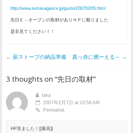
http://www.extravagance.jp/gusto/200702/05.html
先日Ｅ－オーブンの取材がありＨＰに載りました
是非見てください！！
←
薪ストーブの納品準備
真っ赤に燃ーえる～
→
3 thoughts on “
先日の取材
”
taka
2007年2月7日 at 10:58 AM
Permalink
HP見ました！[[最高]]