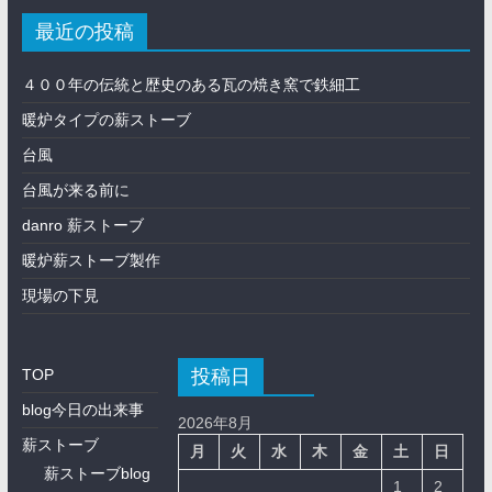
最近の投稿
４００年の伝統と歴史のある瓦の焼き窯で鉄細工
暖炉タイプの薪ストーブ
台風
台風が来る前に
danro 薪ストーブ
暖炉薪ストーブ製作
現場の下見
投稿日
TOP
blog今日の出来事
2026年8月
薪ストーブ
月
火
水
木
金
土
日
薪ストーブblog
1
2