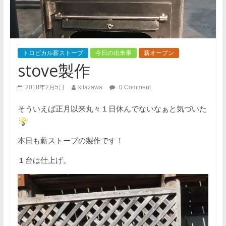
トロピカル薪ストーブ
今日の出来事
薪オーブン
stove製作
2018年2月5日
kitazawa
0 Comment
そういえば正月以来丸々１日休んでないなぁと気づいた
本日も薪ストーブの製作です！
１台は仕上げ。