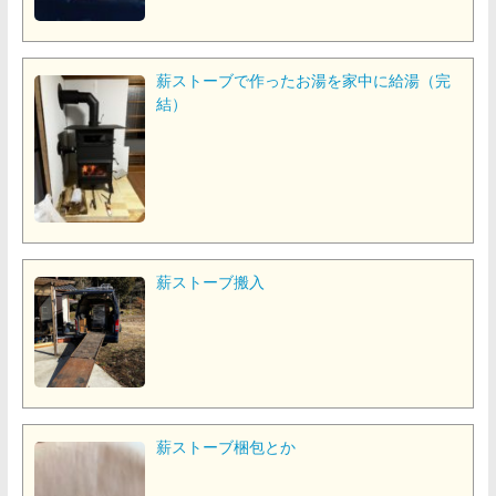
薪ストーブで作ったお湯を家中に給湯（完
結）
薪ストーブ搬入
薪ストーブ梱包とか