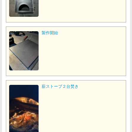
製作開始
薪ストーブ２台焚き