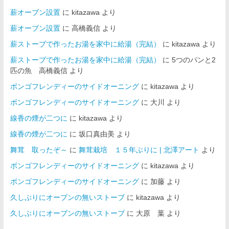
薪オーブン設置
に
kitazawa
より
薪オーブン設置
に
高橋義信
より
薪ストーブで作ったお湯を家中に給湯（完結）
に
kitazawa
より
薪ストーブで作ったお湯を家中に給湯（完結）
に
5つのパンと2
匹の魚 高橋義信
より
ボンゴフレンディーのサイドオーニング
に
kitazawa
より
ボンゴフレンディーのサイドオーニング
に
大川
より
線香の煙が二つに
に
kitazawa
より
線香の煙が二つに
に
坂口真由美
より
舞茸 取ったぞ～
に
舞茸栽培 １５年ぶりに | 北澤アート
より
ボンゴフレンディーのサイドオーニング
に
kitazawa
より
ボンゴフレンディーのサイドオーニング
に
加藤
より
久しぶりにオーブンの無いストーブ
に
kitazawa
より
久しぶりにオーブンの無いストーブ
に
大原 葉
より