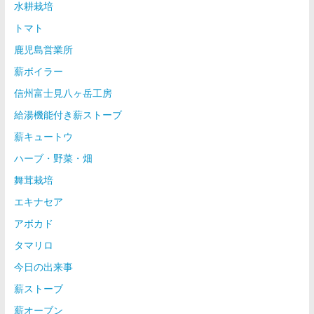
水耕栽培
トマト
鹿児島営業所
薪ボイラー
信州富士見八ヶ岳工房
給湯機能付き薪ストーブ
薪キュートウ
ハーブ・野菜・畑
舞茸栽培
エキナセア
アボカド
タマリロ
今日の出来事
薪ストーブ
薪オーブン