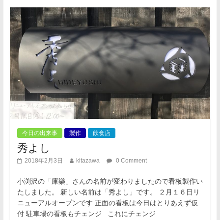
今日の出来事
製作
飲食店
秀よし
2018年2月3日
kitazawa
0 Comment
小渕沢の「庫樂」さんの名前が変わりましたので看板製作い
たしました。 新しい名前は「秀よし」です。 ２月１６日リ
ニューアルオープンです 正面の看板は今日はとりあえず仮
付 駐車場の看板もチェンジ これにチェンジ