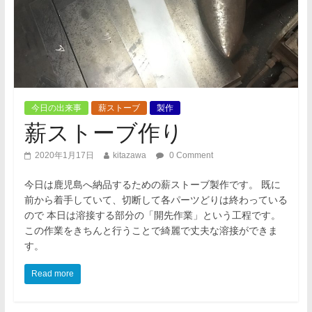
今日の出来事
薪ストーブ
製作
薪ストーブ作り
2020年1月17日
kitazawa
0 Comment
今日は鹿児島へ納品するための薪ストーブ製作です。 既に
前から着手していて、切断して各パーツどりは終わっている
ので 本日は溶接する部分の「開先作業」という工程です。
この作業をきちんと行うことで綺麗で丈夫な溶接ができま
す。
Read more