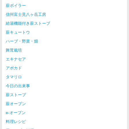
薪ボイラー
信州富士見八ヶ岳工房
給湯機能付き薪ストーブ
薪キュートウ
ハーブ・野菜・畑
舞茸栽培
エキナセア
アボカド
タマリロ
今日の出来事
薪ストーブ
薪オーブン
e-オーブン
料理レシピ