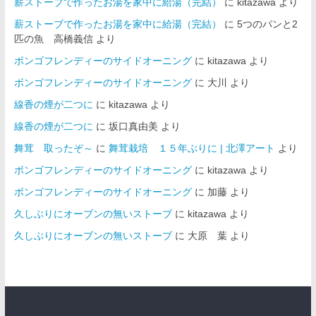
薪ストーブで作ったお湯を家中に給湯（完結）
に
kitazawa
より
薪ストーブで作ったお湯を家中に給湯（完結）
に
5つのパンと2
匹の魚 高橋義信
より
ボンゴフレンディーのサイドオーニング
に
kitazawa
より
ボンゴフレンディーのサイドオーニング
に
大川
より
線香の煙が二つに
に
kitazawa
より
線香の煙が二つに
に
坂口真由美
より
舞茸 取ったぞ～
に
舞茸栽培 １５年ぶりに | 北澤アート
より
ボンゴフレンディーのサイドオーニング
に
kitazawa
より
ボンゴフレンディーのサイドオーニング
に
加藤
より
久しぶりにオーブンの無いストーブ
に
kitazawa
より
久しぶりにオーブンの無いストーブ
に
大原 葉
より