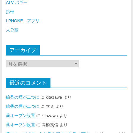
ATV バギー
携帯
I PHONE アプリ
未分類
アーカイブ
最近のコメント
線香の煙が二つに
に
kitazawa
より
線香の煙が二つに
に
マミ
より
薪オーブン設置
に
kitazawa
より
薪オーブン設置
に
高橋義信
より