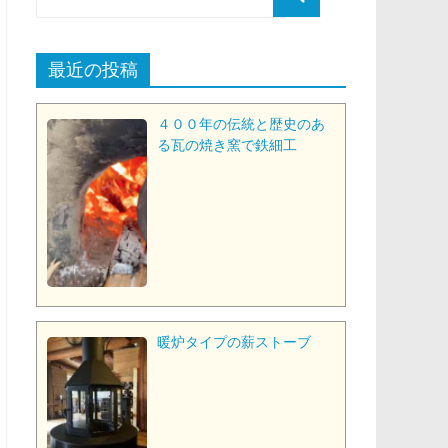
最近の投稿
４００年の伝統と歴史のあ
る瓦の焼き窯で鉄細工
暖炉タイプの薪ストーブ