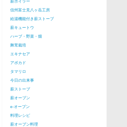
薪ボイラー
信州富士見八ヶ岳工房
給湯機能付き薪ストーブ
薪キュートウ
ハーブ・野菜・畑
舞茸栽培
エキナセア
アボカド
タマリロ
今日の出来事
薪ストーブ
薪オーブン
e-オーブン
料理レシピ
薪オーブン料理