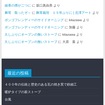
線香の煙が二つに
に
坂口真由美
より
舞茸 取ったぞ～
に
舞茸栽培 １５年ぶりに | 北澤アート
より
ボンゴフレンディーのサイドオーニング
に
kitazawa
より
ボンゴフレンディーのサイドオーニング
に
加藤
より
久しぶりにオーブンの無いストーブ
に
kitazawa
より
久しぶりにオーブンの無いストーブ
に
大原 葉
より
最近の投稿
４００年の伝統と歴史のある瓦の焼き窯で鉄細工
暖炉タイプの薪ストーブ
台風