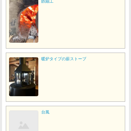
鉄細工
暖炉タイプの薪ストーブ
台風