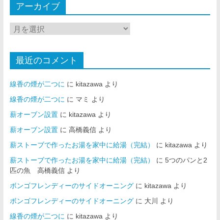
アーカイブ
最近のコメント
線香の煙が二つに
に
kitazawa
より
線香の煙が二つに
に
マミ
より
薪オーブン設置
に
kitazawa
より
薪オーブン設置
に
高橋義信
より
薪ストーブで作ったお湯を家中に給湯（完結）
に
kitazawa
より
薪ストーブで作ったお湯を家中に給湯（完結）
に
5つのパンと2
匹の魚 高橋義信
より
ボンゴフレンディーのサイドオーニング
に
kitazawa
より
ボンゴフレンディーのサイドオーニング
に
大川
より
線香の煙が二つに
に
kitazawa
より