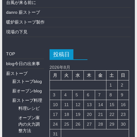
台風が来る前に
danro 薪ストーブ
暖炉薪ストーブ製作
現場の下見
投稿日
TOP
blog今日の出来事
2026年8月
薪ストーブ
月
火
水
木
金
土
日
薪ストーブblog
1
2
薪オーブンblog
3
4
5
6
7
8
9
薪ストーブ料理
10
11
12
13
14
15
16
料理レシピ
17
18
19
20
21
22
23
オーブン庫
内の火力調
24
25
26
27
28
29
30
整方法
31