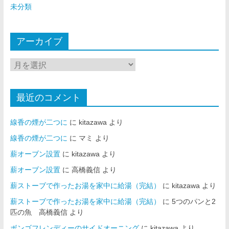
未分類
アーカイブ
最近のコメント
線香の煙が二つに
に
kitazawa
より
線香の煙が二つに
に
マミ
より
薪オーブン設置
に
kitazawa
より
薪オーブン設置
に
高橋義信
より
薪ストーブで作ったお湯を家中に給湯（完結）
に
kitazawa
より
薪ストーブで作ったお湯を家中に給湯（完結）
に
5つのパンと2
匹の魚 高橋義信
より
ボンゴフレンディーのサイドオーニング
に
kitazawa
より