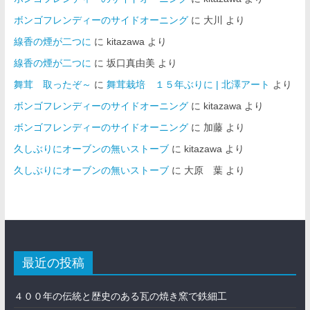
ボンゴフレンディーのサイドオーニング
に
大川
より
線香の煙が二つに
に
kitazawa
より
線香の煙が二つに
に
坂口真由美
より
舞茸 取ったぞ～
に
舞茸栽培 １５年ぶりに | 北澤アート
より
ボンゴフレンディーのサイドオーニング
に
kitazawa
より
ボンゴフレンディーのサイドオーニング
に
加藤
より
久しぶりにオーブンの無いストーブ
に
kitazawa
より
久しぶりにオーブンの無いストーブ
に
大原 葉
より
最近の投稿
４００年の伝統と歴史のある瓦の焼き窯で鉄細工