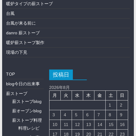
暖炉タイプの薪ストーブ
台風
台風が来る前に
danro 薪ストーブ
暖炉薪ストーブ製作
現場の下見
投稿日
TOP
blog今日の出来事
2026年8月
薪ストーブ
月
火
水
木
金
土
日
薪ストーブblog
1
2
薪オーブンblog
3
4
5
6
7
8
9
薪ストーブ料理
10
11
12
13
14
15
16
料理レシピ
17
18
19
20
21
22
23