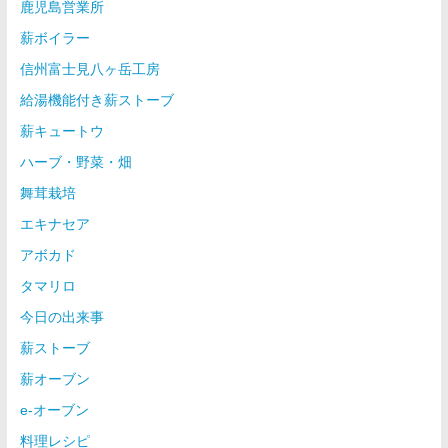
鹿児島営業所
薪ボイラー
信州富士見八ヶ岳工房
給湯機能付き薪ストーブ
薪キュートウ
ハーブ・野菜・畑
舞茸栽培
エキナセア
アボカド
タマリロ
今日の出来事
薪ストーブ
薪オーブン
e-オーブン
料理レシピ