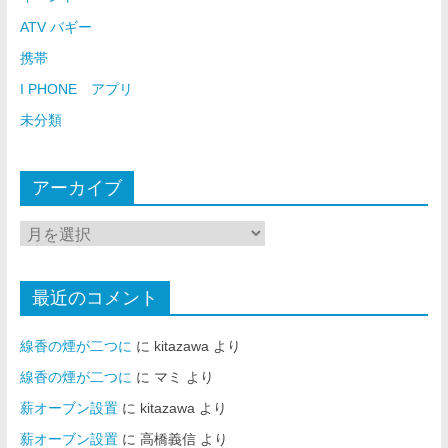
ATV バギー
携帯
I PHONE アプリ
未分類
アーカイブ
最近のコメント
線香の煙が二つに
に
kitazawa
より
線香の煙が二つに
に
マミ
より
薪オーブン設置
に
kitazawa
より
薪オーブン設置
に
高橋義信
より