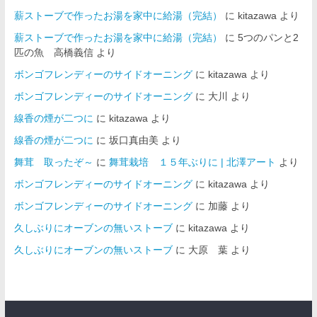
薪ストーブで作ったお湯を家中に給湯（完結）
に
kitazawa
より
薪ストーブで作ったお湯を家中に給湯（完結）
に
5つのパンと2
匹の魚 高橋義信
より
ボンゴフレンディーのサイドオーニング
に
kitazawa
より
ボンゴフレンディーのサイドオーニング
に
大川
より
線香の煙が二つに
に
kitazawa
より
線香の煙が二つに
に
坂口真由美
より
舞茸 取ったぞ～
に
舞茸栽培 １５年ぶりに | 北澤アート
より
ボンゴフレンディーのサイドオーニング
に
kitazawa
より
ボンゴフレンディーのサイドオーニング
に
加藤
より
久しぶりにオーブンの無いストーブ
に
kitazawa
より
久しぶりにオーブンの無いストーブ
に
大原 葉
より