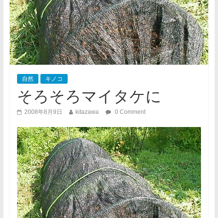
自然
キノコ
そろそろマイタケに
2008年8月9日
kitazawa
0 Comment