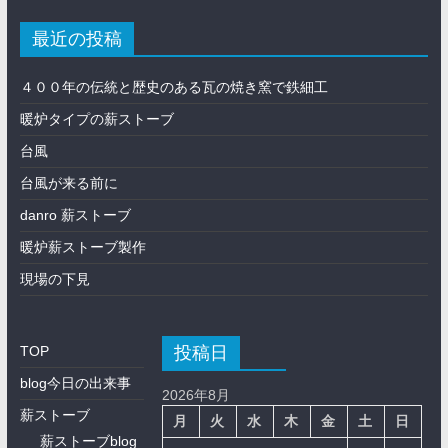
最近の投稿
４００年の伝統と歴史のある瓦の焼き窯で鉄細工
暖炉タイプの薪ストーブ
台風
台風が来る前に
danro 薪ストーブ
暖炉薪ストーブ製作
現場の下見
投稿日
TOP
blog今日の出来事
2026年8月
薪ストーブ
月
火
水
木
金
土
日
薪ストーブblog