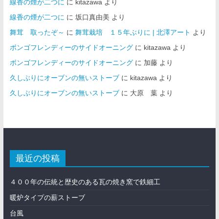
線香の煙が二つに
に
kitazawa
より
線香の煙が二つに
に
坂口真由美
より
舞茸 取ったぞ～
に
舞茸栽培 １５年ぶりに | 北澤アート
より
ボンゴフレンディーのサイドオーニング
に
kitazawa
より
ボンゴフレンディーのサイドオーニング
に
加藤
より
久しぶりにオーブンの無いストーブ
に
kitazawa
より
久しぶりにオーブンの無いストーブ
に
大原 葉
より
最近の投稿
４００年の伝統と歴史のある瓦の焼き窯で鉄細工
暖炉タイプの薪ストーブ
台風