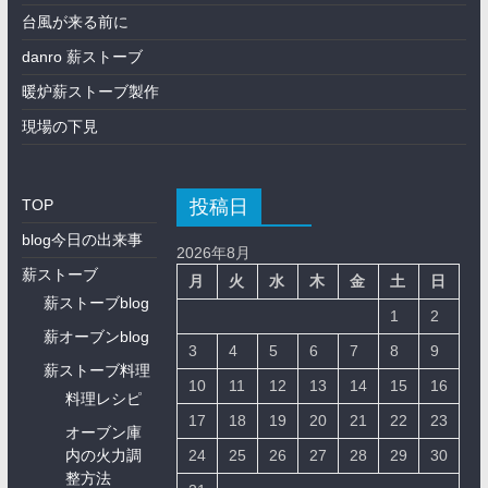
台風が来る前に
danro 薪ストーブ
暖炉薪ストーブ製作
現場の下見
投稿日
TOP
blog今日の出来事
2026年8月
薪ストーブ
月
火
水
木
金
土
日
薪ストーブblog
1
2
薪オーブンblog
3
4
5
6
7
8
9
薪ストーブ料理
10
11
12
13
14
15
16
料理レシピ
17
18
19
20
21
22
23
オーブン庫
内の火力調
24
25
26
27
28
29
30
整方法