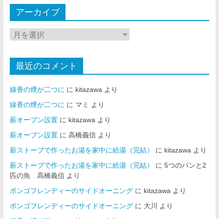
アーカイブ
最近のコメント
線香の煙が二つに
に
kitazawa
より
線香の煙が二つに
に
マミ
より
薪オーブン設置
に
kitazawa
より
薪オーブン設置
に
高橋義信
より
薪ストーブで作ったお湯を家中に給湯（完結）
に
kitazawa
より
薪ストーブで作ったお湯を家中に給湯（完結）
に
5つのパンと2
匹の魚 高橋義信
より
ボンゴフレンディーのサイドオーニング
に
kitazawa
より
ボンゴフレンディーのサイドオーニング
に
大川
より