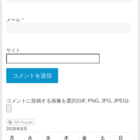
メール
*
サイト
コメントに投稿する画像を選択(GIF, PNG, JPG, JPEG):
2026年8月
月
火
水
木
金
土
日