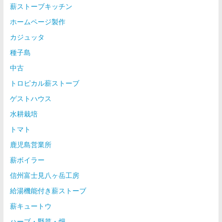
薪ストーブキッチン
ホームページ製作
カジュッタ
種子島
中古
トロピカル薪ストーブ
ゲストハウス
水耕栽培
トマト
鹿児島営業所
薪ボイラー
信州富士見八ヶ岳工房
給湯機能付き薪ストーブ
薪キュートウ
ハーブ・野菜・畑