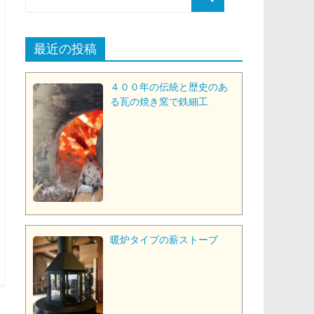
最近の投稿
４００年の伝統と歴史のあ
る瓦の焼き窯で鉄細工
暖炉タイプの薪ストーブ