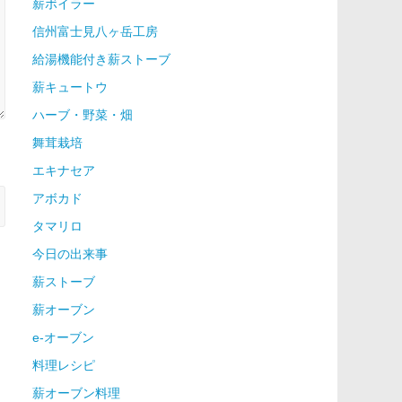
薪ボイラー
信州富士見八ヶ岳工房
給湯機能付き薪ストーブ
薪キュートウ
ハーブ・野菜・畑
舞茸栽培
エキナセア
アボカド
タマリロ
今日の出来事
薪ストーブ
薪オーブン
e-オーブン
料理レシピ
薪オーブン料理