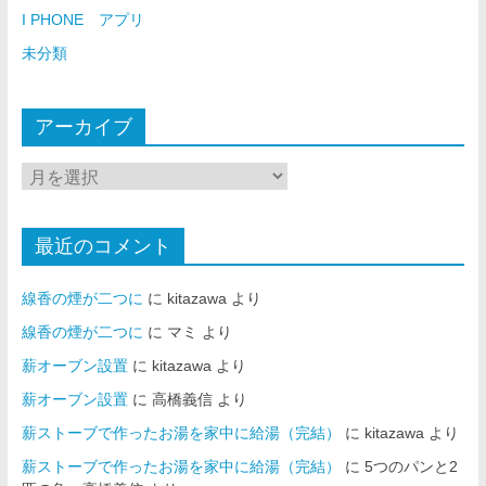
I PHONE アプリ
未分類
アーカイブ
最近のコメント
線香の煙が二つに
に
kitazawa
より
線香の煙が二つに
に
マミ
より
薪オーブン設置
に
kitazawa
より
薪オーブン設置
に
高橋義信
より
薪ストーブで作ったお湯を家中に給湯（完結）
に
kitazawa
より
薪ストーブで作ったお湯を家中に給湯（完結）
に
5つのパンと2