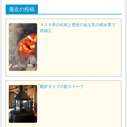
最近の投稿
４００年の伝統と歴史のある瓦の焼き窯で
鉄細工
暖炉タイプの薪ストーブ