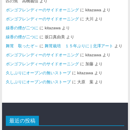
匹の魚 高橋義信
より
ボンゴフレンディーのサイドオーニング
に
kitazawa
より
ボンゴフレンディーのサイドオーニング
に
大川
より
線香の煙が二つに
に
kitazawa
より
線香の煙が二つに
に
坂口真由美
より
舞茸 取ったぞ～
に
舞茸栽培 １５年ぶりに | 北澤アート
より
ボンゴフレンディーのサイドオーニング
に
kitazawa
より
ボンゴフレンディーのサイドオーニング
に
加藤
より
久しぶりにオーブンの無いストーブ
に
kitazawa
より
久しぶりにオーブンの無いストーブ
に
大原 葉
より
最近の投稿