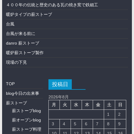
４００年の伝統と歴史のある瓦の焼き窯で鉄細工
暖炉タイプの薪ストーブ
台風
台風が来る前に
danro 薪ストーブ
暖炉薪ストーブ製作
現場の下見
投稿日
TOP
blog今日の出来事
2026年8月
薪ストーブ
月
火
水
木
金
土
日
薪ストーブblog
1
2
薪オーブンblog
3
4
5
6
7
8
9
薪ストーブ料理
10
11
12
13
14
15
16