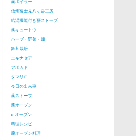
薪ボイラー
信州富士見八ヶ岳工房
給湯機能付き薪ストーブ
薪キュートウ
ハーブ・野菜・畑
舞茸栽培
エキナセア
アボカド
タマリロ
今日の出来事
薪ストーブ
薪オーブン
e-オーブン
料理レシピ
薪オーブン料理