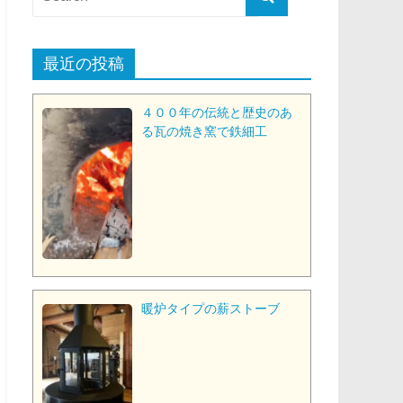
最近の投稿
４００年の伝統と歴史のあ
る瓦の焼き窯で鉄細工
暖炉タイプの薪ストーブ