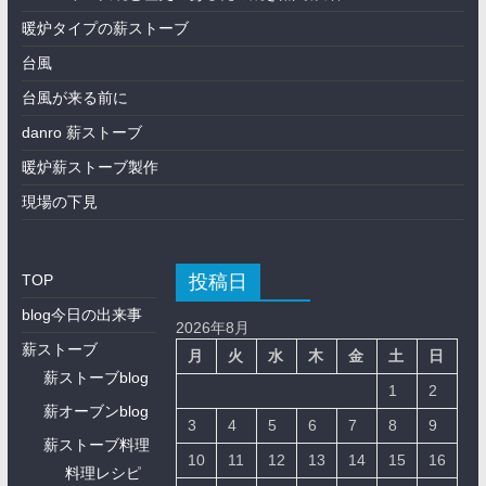
暖炉タイプの薪ストーブ
台風
台風が来る前に
danro 薪ストーブ
暖炉薪ストーブ製作
現場の下見
投稿日
TOP
blog今日の出来事
2026年8月
薪ストーブ
月
火
水
木
金
土
日
薪ストーブblog
1
2
薪オーブンblog
3
4
5
6
7
8
9
薪ストーブ料理
10
11
12
13
14
15
16
料理レシピ