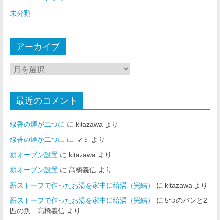
未分類
アーカイブ
最近のコメント
線香の煙が二つに
に
kitazawa
より
線香の煙が二つに
に
マミ
より
薪オーブン設置
に
kitazawa
より
薪オーブン設置
に
高橋義信
より
薪ストーブで作ったお湯を家中に給湯（完結）
に
kitazawa
より
薪ストーブで作ったお湯を家中に給湯（完結）
に
5つのパンと2
匹の魚 高橋義信
より