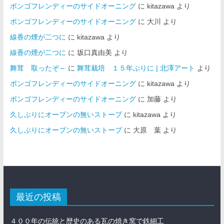
ボンゴフレンディーのサイドオーニング
に
kitazawa
より
ボンゴフレンディーのサイドオーニング
に
大川
より
線香の煙が二つに
に
kitazawa
より
線香の煙が二つに
に
坂口真由美
より
舞茸 取ったぞ～
に
舞茸栽培 １５年ぶりに | 北澤アート
より
ボンゴフレンディーのサイドオーニング
に
kitazawa
より
ボンゴフレンディーのサイドオーニング
に
加藤
より
久しぶりにオーブンの無いストーブ
に
kitazawa
より
久しぶりにオーブンの無いストーブ
に
大原 葉
より
最近の投稿
４００年の伝統と歴史のある瓦の焼き窯で鉄細工