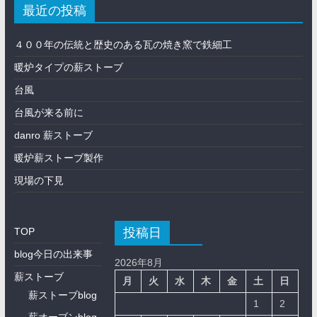
最近の投稿
４００年の伝統と歴史のある瓦の焼き窯で鉄細工
暖炉タイプの薪ストーブ
台風
台風が来る前に
danro 薪ストーブ
暖炉薪ストーブ製作
現場の下見
投稿日
TOP
blog今日の出来事
2026年8月
薪ストーブ
月
火
水
木
金
土
日
薪ストーブblog
1
2