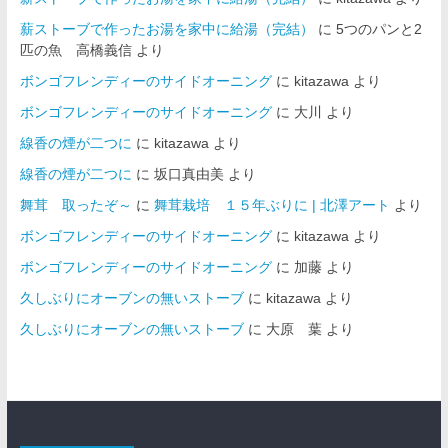
薪ストーブで作ったお湯を家中に給湯（完結）
に
5つのパンと2
匹の魚 高橋義信
より
ボンゴフレンディーのサイドオーニング
に
kitazawa
より
ボンゴフレンディーのサイドオーニング
に
大川
より
線香の煙が二つに
に
kitazawa
より
線香の煙が二つに
に
坂口真由美
より
舞茸 取ったぞ～
に
舞茸栽培 １５年ぶりに | 北澤アート
より
ボンゴフレンディーのサイドオーニング
に
kitazawa
より
ボンゴフレンディーのサイドオーニング
に
加藤
より
久しぶりにオーブンの無いストーブ
に
kitazawa
より
久しぶりにオーブンの無いストーブ
に
大原 葉
より