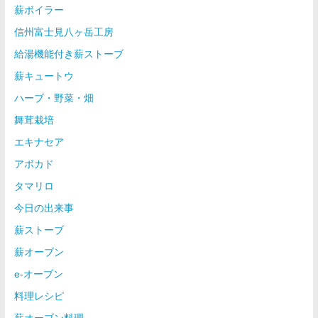
薪ボイラー
信州富士見八ヶ岳工房
給湯機能付き薪ストーブ
薪キュートウ
ハーブ・野菜・畑
舞茸栽培
エキナセア
アボカド
タマリロ
今日の出来事
薪ストーブ
薪オーブン
e-オーブン
料理レシピ