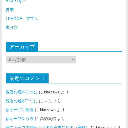
ATV バギー
携帯
I PHONE アプリ
未分類
アーカイブ
最近のコメント
線香の煙が二つに
に
kitazawa
より
線香の煙が二つに
に
マミ
より
薪オーブン設置
に
kitazawa
より
薪オーブン設置
に
高橋義信
より
薪ストーブで作ったお湯を家中に給湯（完結）
に
kitazawa
より