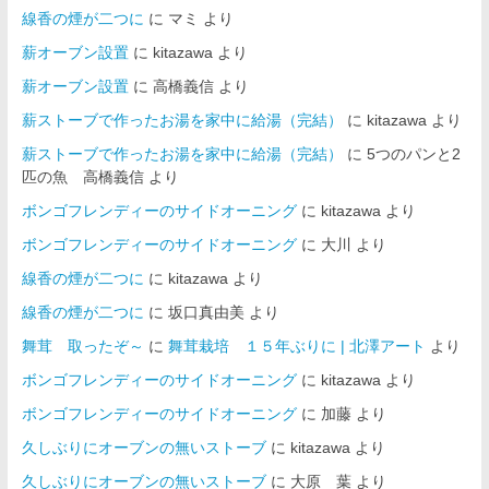
線香の煙が二つに
に
マミ
より
薪オーブン設置
に
kitazawa
より
薪オーブン設置
に
高橋義信
より
薪ストーブで作ったお湯を家中に給湯（完結）
に
kitazawa
より
薪ストーブで作ったお湯を家中に給湯（完結）
に
5つのパンと2
匹の魚 高橋義信
より
ボンゴフレンディーのサイドオーニング
に
kitazawa
より
ボンゴフレンディーのサイドオーニング
に
大川
より
線香の煙が二つに
に
kitazawa
より
線香の煙が二つに
に
坂口真由美
より
舞茸 取ったぞ～
に
舞茸栽培 １５年ぶりに | 北澤アート
より
ボンゴフレンディーのサイドオーニング
に
kitazawa
より
ボンゴフレンディーのサイドオーニング
に
加藤
より
久しぶりにオーブンの無いストーブ
に
kitazawa
より
久しぶりにオーブンの無いストーブ
に
大原 葉
より