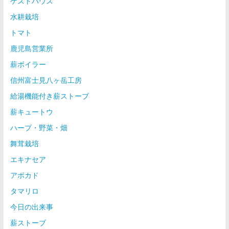
ゲストハウス
水耕栽培
トマト
鹿児島営業所
薪ボイラー
信州富士見八ヶ岳工房
給湯機能付き薪ストーブ
薪キュートウ
ハーブ・野菜・畑
舞茸栽培
エキナセア
アボカド
タマリロ
今日の出来事
薪ストーブ