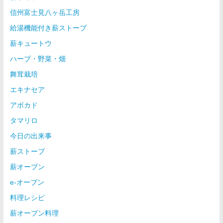
信州富士見八ヶ岳工房
給湯機能付き薪ストーブ
薪キュートウ
ハーブ・野菜・畑
舞茸栽培
エキナセア
アボカド
タマリロ
今日の出来事
薪ストーブ
薪オーブン
e-オーブン
料理レシピ
薪オーブン料理