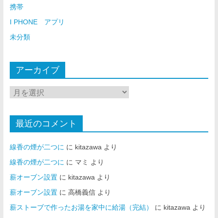
携帯
I PHONE アプリ
未分類
アーカイブ
最近のコメント
線香の煙が二つに
に
kitazawa
より
線香の煙が二つに
に
マミ
より
薪オーブン設置
に
kitazawa
より
薪オーブン設置
に
高橋義信
より
薪ストーブで作ったお湯を家中に給湯（完結）
に
kitazawa
より