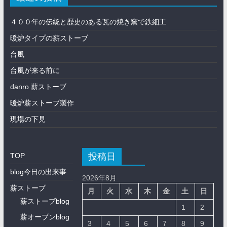
４００年の伝統と歴史のある瓦の焼き窯で鉄細工
暖炉タイプの薪ストーブ
台風
台風が来る前に
danro 薪ストーブ
暖炉薪ストーブ製作
現場の下見
投稿日
TOP
blog今日の出来事
2026年8月
薪ストーブ
月
火
水
木
金
土
日
薪ストーブblog
1
2
薪オーブンblog
3
4
5
6
7
8
9