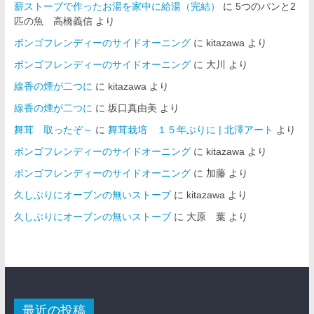
薪ストーブで作ったお湯を家中に給湯（完結）
に
5つのパンと2
匹の魚 高橋義信
より
ボンゴフレンディーのサイドオーニング
に
kitazawa
より
ボンゴフレンディーのサイドオーニング
に
大川
より
線香の煙が二つに
に
kitazawa
より
線香の煙が二つに
に
坂口真由美
より
舞茸 取ったぞ～
に
舞茸栽培 １５年ぶりに | 北澤アート
より
ボンゴフレンディーのサイドオーニング
に
kitazawa
より
ボンゴフレンディーのサイドオーニング
に
加藤
より
久しぶりにオーブンの無いストーブ
に
kitazawa
より
久しぶりにオーブンの無いストーブ
に
大原 葉
より
最近の投稿