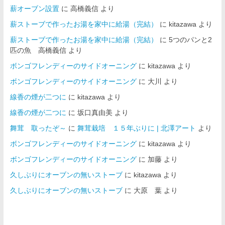
薪オーブン設置
に
高橋義信
より
薪ストーブで作ったお湯を家中に給湯（完結）
に
kitazawa
より
薪ストーブで作ったお湯を家中に給湯（完結）
に
5つのパンと2
匹の魚 高橋義信
より
ボンゴフレンディーのサイドオーニング
に
kitazawa
より
ボンゴフレンディーのサイドオーニング
に
大川
より
線香の煙が二つに
に
kitazawa
より
線香の煙が二つに
に
坂口真由美
より
舞茸 取ったぞ～
に
舞茸栽培 １５年ぶりに | 北澤アート
より
ボンゴフレンディーのサイドオーニング
に
kitazawa
より
ボンゴフレンディーのサイドオーニング
に
加藤
より
久しぶりにオーブンの無いストーブ
に
kitazawa
より
久しぶりにオーブンの無いストーブ
に
大原 葉
より