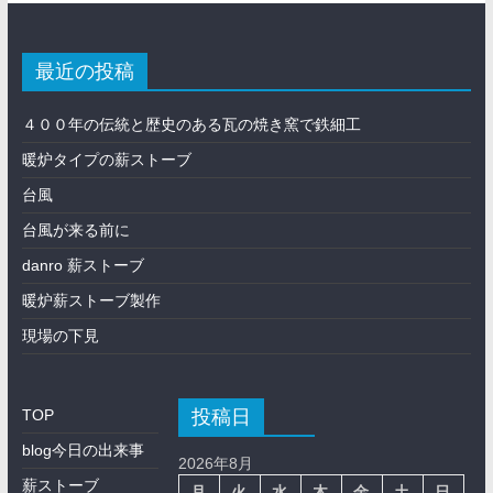
最近の投稿
４００年の伝統と歴史のある瓦の焼き窯で鉄細工
暖炉タイプの薪ストーブ
台風
台風が来る前に
danro 薪ストーブ
暖炉薪ストーブ製作
現場の下見
投稿日
TOP
blog今日の出来事
2026年8月
薪ストーブ
月
火
水
木
金
土
日