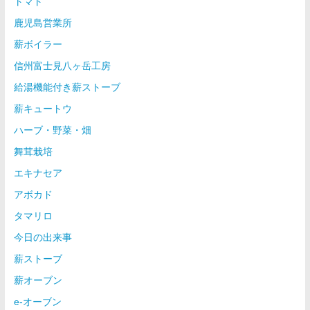
トマト
鹿児島営業所
薪ボイラー
信州富士見八ヶ岳工房
給湯機能付き薪ストーブ
薪キュートウ
ハーブ・野菜・畑
舞茸栽培
エキナセア
アボカド
タマリロ
今日の出来事
薪ストーブ
薪オーブン
e-オーブン