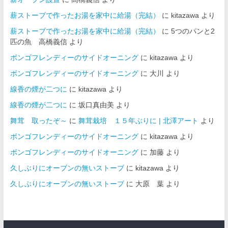
薪ストーブで作ったお湯を家中に給湯（完結）
に
kitazawa
より
薪ストーブで作ったお湯を家中に給湯（完結）
に
5つのパンと2
匹の魚 高橋義信
より
ボンゴフレンディーのサイドオーニング
に
kitazawa
より
ボンゴフレンディーのサイドオーニング
に
大川
より
線香の煙が二つに
に
kitazawa
より
線香の煙が二つに
に
坂口真由美
より
舞茸 取ったぞ～
に
舞茸栽培 １５年ぶりに | 北澤アート
より
ボンゴフレンディーのサイドオーニング
に
kitazawa
より
ボンゴフレンディーのサイドオーニング
に
加藤
より
久しぶりにオーブンの無いストーブ
に
kitazawa
より
久しぶりにオーブンの無いストーブ
に
大原 葉
より