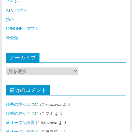
イベント
ATV バギー
携帯
I PHONE アプリ
未分類
アーカイブ
最近のコメント
線香の煙が二つに
に
kitazawa
より
線香の煙が二つに
に
マミ
より
薪オーブン設置
に
kitazawa
より
薪オーブン設置
に
高橋義信
より