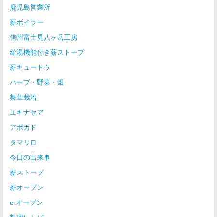
鹿児島営業所
薪ボイラー
信州富士見八ヶ岳工房
給湯機能付き薪ストーブ
薪キュートウ
ハーブ・野菜・畑
舞茸栽培
エキナセア
アボカド
タマリロ
今日の出来事
薪ストーブ
薪オーブン
e-オーブン