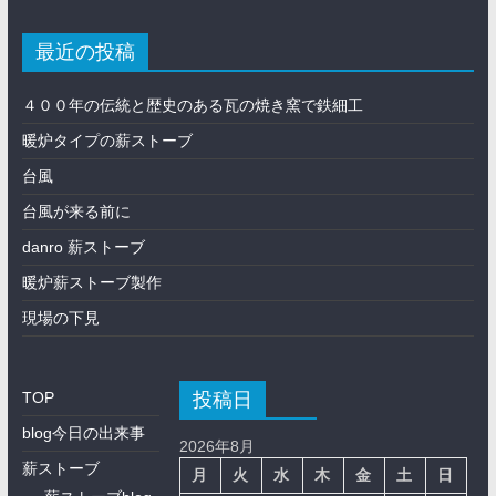
最近の投稿
４００年の伝統と歴史のある瓦の焼き窯で鉄細工
暖炉タイプの薪ストーブ
台風
台風が来る前に
danro 薪ストーブ
暖炉薪ストーブ製作
現場の下見
投稿日
TOP
blog今日の出来事
2026年8月
薪ストーブ
月
火
水
木
金
土
日