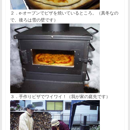
２．e-オーブンでピザを焼いているところ。（真冬なの
で、後ろは雪の壁です）
３．手作りピザでワイワイ！（我が家の庭先です）