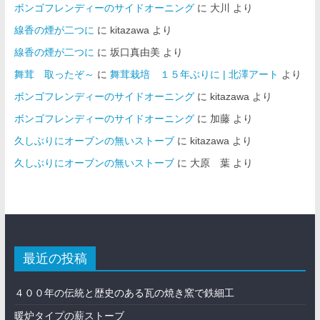
ボンゴフレンディーのサイドオーニング
に
大川
より
線香の煙が二つに
に
kitazawa
より
線香の煙が二つに
に
坂口真由美
より
舞茸 取ったぞ～
に
舞茸栽培 １５年ぶりに | 北澤アート
より
ボンゴフレンディーのサイドオーニング
に
kitazawa
より
ボンゴフレンディーのサイドオーニング
に
加藤
より
久しぶりにオーブンの無いストーブ
に
kitazawa
より
久しぶりにオーブンの無いストーブ
に
大原 葉
より
最近の投稿
４００年の伝統と歴史のある瓦の焼き窯で鉄細工
暖炉タイプの薪ストーブ