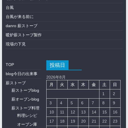
台風
台風が来る前に
danro 薪ストーブ
暖炉薪ストーブ製作
現場の下見
投稿日
TOP
blog今日の出来事
2026年8月
薪ストーブ
月
火
水
木
金
土
日
薪ストーブblog
1
2
薪オーブンblog
3
4
5
6
7
8
9
薪ストーブ料理
10
11
12
13
14
15
16
料理レシピ
17
18
19
20
21
22
23
オーブン庫