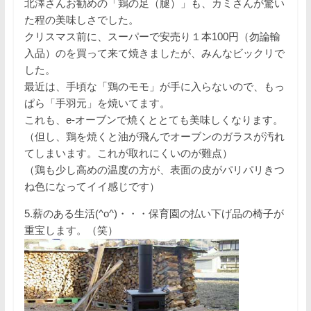
北澤さんお勧めの「鶏の足（腿）」も、カミさんが驚い
た程の美味しさでした。
クリスマス前に、スーパーで安売り１本100円（勿論輸
入品）のを買って来て焼きましたが、みんなビックリで
した。
最近は、手頃な「鶏のモモ」が手に入らないので、もっ
ぱら「手羽元」を焼いてます。
これも、e-オーブンで焼くととても美味しくなります。
（但し、鶏を焼くと油が飛んでオーブンのガラスが汚れ
てしまいます。これが取れにくいのが難点）
（鶏も少し高めの温度の方が、表面の皮がパリパリきつ
ね色になってイイ感じです）
5.薪のある生活(^o^)・・・保育園の払い下げ品の椅子が
重宝します。（笑）