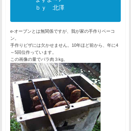
ｂｙ 北澤
e-オーブンとは無関係ですが、我が家の手作りベーコ
ン。
手作りピザには欠かせません。10年ほど前から、年に4
～5回位作っています。
この画像の量でバラ肉３kg。