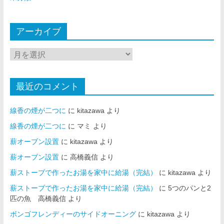
アーカイブ
最近のコメント
線香の煙が二つに
に
kitazawa
より
線香の煙が二つに
に
マミ
より
薪オーブン設置
に
kitazawa
より
薪オーブン設置
に
高橋義信
より
薪ストーブで作ったお湯を家中に給湯（完結）
に
kitazawa
より
薪ストーブで作ったお湯を家中に給湯（完結）
に
5つのパンと2
匹の魚 高橋義信
より
ボンゴフレンディーのサイドオーニング
に
kitazawa
より