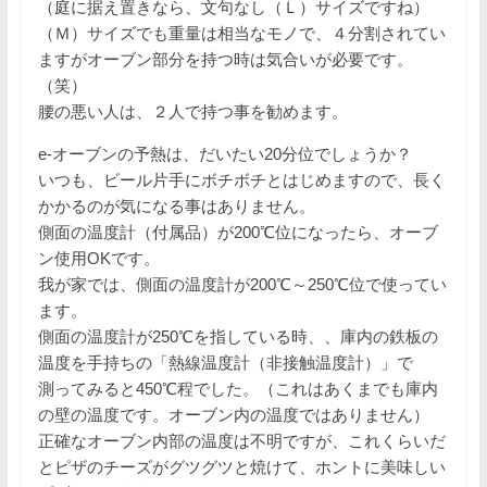
（庭に据え置きなら、文句なし（Ｌ）サイズですね）
（Ｍ）サイズでも重量は相当なモノで、４分割されてい
ますがオーブン部分を持つ時は気合いが必要です。
（笑）
腰の悪い人は、２人で持つ事を勧めます。
e-オーブンの予熱は、だいたい20分位でしょうか？
いつも、ビール片手にボチボチとはじめますので、長く
かかるのが気になる事はありません。
側面の温度計（付属品）が200℃位になったら、オーブ
ン使用OKです。
我が家では、側面の温度計が200℃～250℃位で使ってい
ます。
側面の温度計が250℃を指している時、、庫内の鉄板の
温度を手持ちの「熱線温度計（非接触温度計）」で
測ってみると450℃程でした。（これはあくまでも庫内
の壁の温度です。オーブン内の温度ではありません）
正確なオーブン内部の温度は不明ですが、これくらいだ
とピザのチーズがグツグツと焼けて、ホントに美味しい