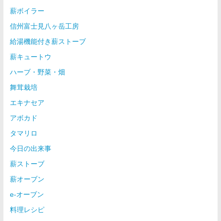
薪ボイラー
信州富士見八ヶ岳工房
給湯機能付き薪ストーブ
薪キュートウ
ハーブ・野菜・畑
舞茸栽培
エキナセア
アボカド
タマリロ
今日の出来事
薪ストーブ
薪オーブン
e-オーブン
料理レシピ