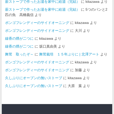
薪ストーブで作ったお湯を家中に給湯（完結）
に
kitazawa
より
薪ストーブで作ったお湯を家中に給湯（完結）
に
5つのパンと2
匹の魚 高橋義信
より
ボンゴフレンディーのサイドオーニング
に
kitazawa
より
ボンゴフレンディーのサイドオーニング
に
大川
より
線香の煙が二つに
に
kitazawa
より
線香の煙が二つに
に
坂口真由美
より
舞茸 取ったぞ～
に
舞茸栽培 １５年ぶりに | 北澤アート
より
ボンゴフレンディーのサイドオーニング
に
kitazawa
より
ボンゴフレンディーのサイドオーニング
に
加藤
より
久しぶりにオーブンの無いストーブ
に
kitazawa
より
久しぶりにオーブンの無いストーブ
に
大原 葉
より