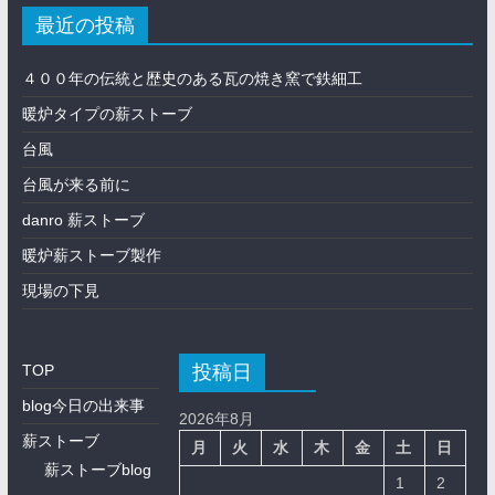
最近の投稿
４００年の伝統と歴史のある瓦の焼き窯で鉄細工
暖炉タイプの薪ストーブ
台風
台風が来る前に
danro 薪ストーブ
暖炉薪ストーブ製作
現場の下見
投稿日
TOP
blog今日の出来事
2026年8月
薪ストーブ
月
火
水
木
金
土
日
薪ストーブblog
1
2