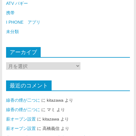
ATV バギー
携帯
I PHONE アプリ
未分類
アーカイブ
最近のコメント
線香の煙が二つに
に
kitazawa
より
線香の煙が二つに
に
マミ
より
薪オーブン設置
に
kitazawa
より
薪オーブン設置
に
高橋義信
より