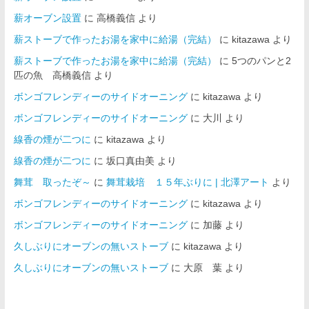
薪オーブン設置
に
高橋義信
より
薪ストーブで作ったお湯を家中に給湯（完結）
に
kitazawa
より
薪ストーブで作ったお湯を家中に給湯（完結）
に
5つのパンと2
匹の魚 高橋義信
より
ボンゴフレンディーのサイドオーニング
に
kitazawa
より
ボンゴフレンディーのサイドオーニング
に
大川
より
線香の煙が二つに
に
kitazawa
より
線香の煙が二つに
に
坂口真由美
より
舞茸 取ったぞ～
に
舞茸栽培 １５年ぶりに | 北澤アート
より
ボンゴフレンディーのサイドオーニング
に
kitazawa
より
ボンゴフレンディーのサイドオーニング
に
加藤
より
久しぶりにオーブンの無いストーブ
に
kitazawa
より
久しぶりにオーブンの無いストーブ
に
大原 葉
より