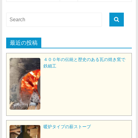
最近の投稿
４００年の伝統と歴史のある瓦の焼き窯で
鉄細工
暖炉タイプの薪ストーブ