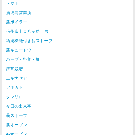
トマト
鹿児島営業所
薪ボイラー
信州富士見八ヶ岳工房
給湯機能付き薪ストーブ
薪キュートウ
ハーブ・野菜・畑
舞茸栽培
エキナセア
アボカド
タマリロ
今日の出来事
薪ストーブ
薪オーブン
e-オーブン