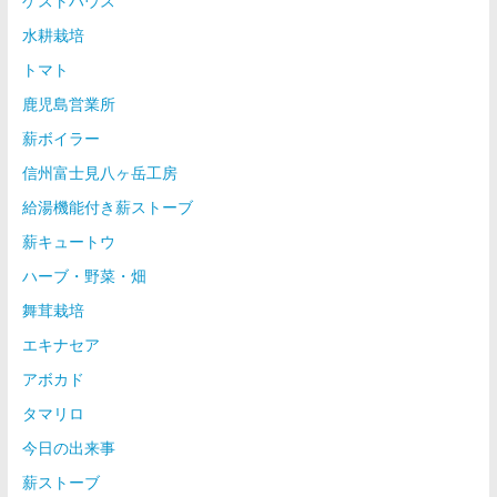
ゲストハウス
水耕栽培
トマト
鹿児島営業所
薪ボイラー
信州富士見八ヶ岳工房
給湯機能付き薪ストーブ
薪キュートウ
ハーブ・野菜・畑
舞茸栽培
エキナセア
アボカド
タマリロ
今日の出来事
薪ストーブ