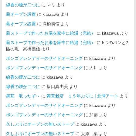
線香の煙が二つに
に
マミ
より
薪オーブン設置
に
kitazawa
より
薪オーブン設置
に
高橋義信
より
薪ストーブで作ったお湯を家中に給湯（完結）
に
kitazawa
より
薪ストーブで作ったお湯を家中に給湯（完結）
に
5つのパンと2
匹の魚 高橋義信
より
ボンゴフレンディーのサイドオーニング
に
kitazawa
より
ボンゴフレンディーのサイドオーニング
に
大川
より
線香の煙が二つに
に
kitazawa
より
線香の煙が二つに
に
坂口真由美
より
舞茸 取ったぞ～
に
舞茸栽培 １５年ぶりに | 北澤アート
より
ボンゴフレンディーのサイドオーニング
に
kitazawa
より
ボンゴフレンディーのサイドオーニング
に
加藤
より
久しぶりにオーブンの無いストーブ
に
kitazawa
より
久しぶりにオーブンの無いストーブ
に
大原 葉
より