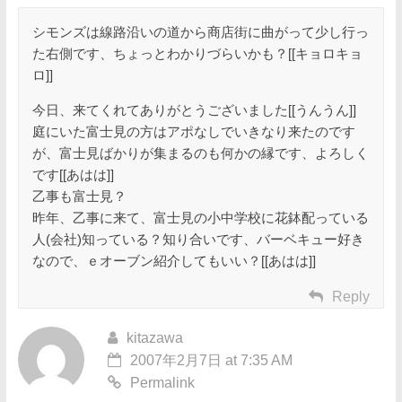
シモンズは線路沿いの道から商店街に曲がって少し行っ
た右側です、ちょっとわかりづらいかも？[[キョロキョ
ロ]]
今日、来てくれてありがとうございました[[うんうん]]
庭にいた富士見の方はアポなしでいきなり来たのです
が、富士見ばかりが集まるのも何かの縁です、よろしく
です[[あはは]]
乙事も富士見？
昨年、乙事に来て、富士見の小中学校に花鉢配っている
人(会社)知っている？知り合いです、バーベキュー好き
なので、ｅオーブン紹介してもいい？[[あはは]]
Reply
kitazawa
2007年2月7日 at 7:35 AM
Permalink