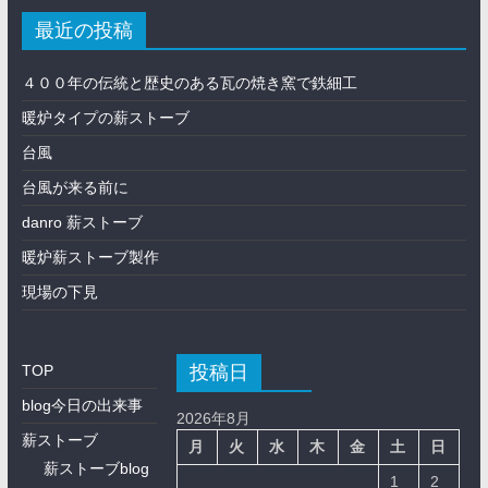
最近の投稿
４００年の伝統と歴史のある瓦の焼き窯で鉄細工
暖炉タイプの薪ストーブ
台風
台風が来る前に
danro 薪ストーブ
暖炉薪ストーブ製作
現場の下見
投稿日
TOP
blog今日の出来事
2026年8月
薪ストーブ
月
火
水
木
金
土
日
薪ストーブblog
1
2