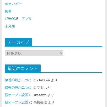
ATV バギー
携帯
I PHONE アプリ
未分類
アーカイブ
最近のコメント
線香の煙が二つに
に
kitazawa
より
線香の煙が二つに
に
マミ
より
薪オーブン設置
に
kitazawa
より
薪オーブン設置
に
高橋義信
より