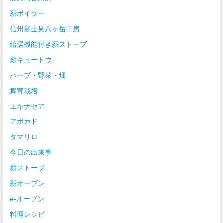
薪ボイラー
信州富士見八ヶ岳工房
給湯機能付き薪ストーブ
薪キュートウ
ハーブ・野菜・畑
舞茸栽培
エキナセア
アボカド
タマリロ
今日の出来事
薪ストーブ
薪オーブン
e-オーブン
料理レシピ