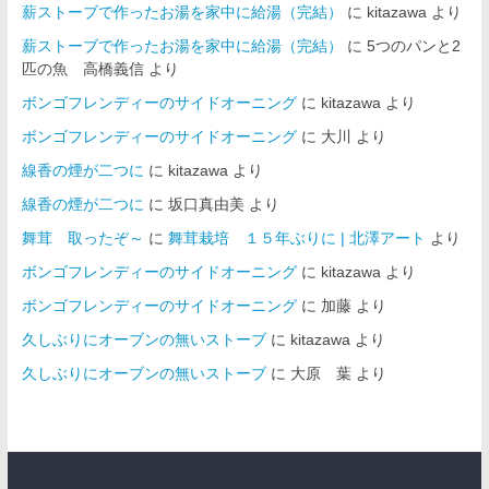
薪ストーブで作ったお湯を家中に給湯（完結）
に
kitazawa
より
薪ストーブで作ったお湯を家中に給湯（完結）
に
5つのパンと2
匹の魚 高橋義信
より
ボンゴフレンディーのサイドオーニング
に
kitazawa
より
ボンゴフレンディーのサイドオーニング
に
大川
より
線香の煙が二つに
に
kitazawa
より
線香の煙が二つに
に
坂口真由美
より
舞茸 取ったぞ～
に
舞茸栽培 １５年ぶりに | 北澤アート
より
ボンゴフレンディーのサイドオーニング
に
kitazawa
より
ボンゴフレンディーのサイドオーニング
に
加藤
より
久しぶりにオーブンの無いストーブ
に
kitazawa
より
久しぶりにオーブンの無いストーブ
に
大原 葉
より