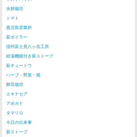
水耕栽培
トマト
鹿児島営業所
薪ボイラー
信州富士見八ヶ岳工房
給湯機能付き薪ストーブ
薪キュートウ
ハーブ・野菜・畑
舞茸栽培
エキナセア
アボカド
タマリロ
今日の出来事
薪ストーブ