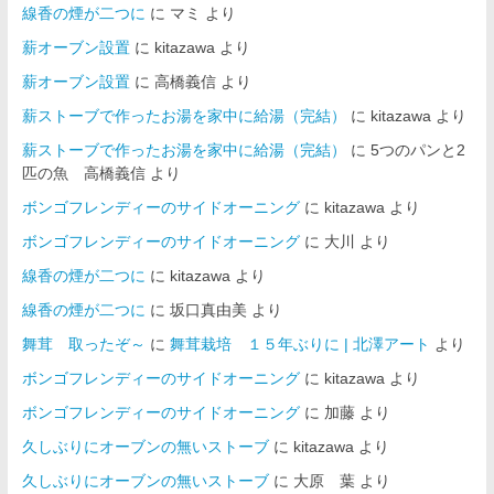
線香の煙が二つに
に
マミ
より
薪オーブン設置
に
kitazawa
より
薪オーブン設置
に
高橋義信
より
薪ストーブで作ったお湯を家中に給湯（完結）
に
kitazawa
より
薪ストーブで作ったお湯を家中に給湯（完結）
に
5つのパンと2
匹の魚 高橋義信
より
ボンゴフレンディーのサイドオーニング
に
kitazawa
より
ボンゴフレンディーのサイドオーニング
に
大川
より
線香の煙が二つに
に
kitazawa
より
線香の煙が二つに
に
坂口真由美
より
舞茸 取ったぞ～
に
舞茸栽培 １５年ぶりに | 北澤アート
より
ボンゴフレンディーのサイドオーニング
に
kitazawa
より
ボンゴフレンディーのサイドオーニング
に
加藤
より
久しぶりにオーブンの無いストーブ
に
kitazawa
より
久しぶりにオーブンの無いストーブ
に
大原 葉
より