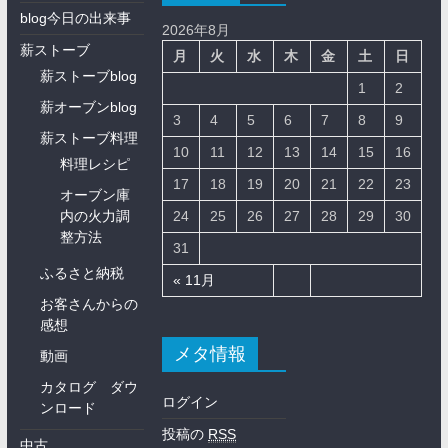
blog今日の出来事
2026年8月
薪ストーブ
月
火
水
木
金
土
日
薪ストーブblog
1
2
薪オーブンblog
3
4
5
6
7
8
9
薪ストーブ料理
10
11
12
13
14
15
16
料理レシピ
17
18
19
20
21
22
23
オーブン庫
内の火力調
24
25
26
27
28
29
30
整方法
31
ふるさと納税
« 11月
お客さんからの
感想
メタ情報
動画
カタログ ダウ
ログイン
ンロード
投稿の
RSS
中古