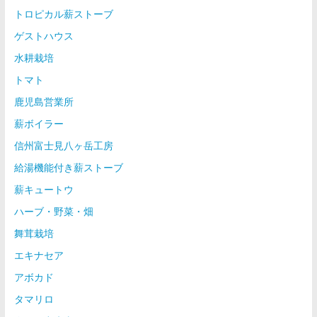
トロピカル薪ストーブ
ゲストハウス
水耕栽培
トマト
鹿児島営業所
薪ボイラー
信州富士見八ヶ岳工房
給湯機能付き薪ストーブ
薪キュートウ
ハーブ・野菜・畑
舞茸栽培
エキナセア
アボカド
タマリロ