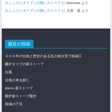
久しぶりにオーブンの無いストーブ
に
kitazawa
より
久しぶりにオーブンの無いストーブ
に
大原 葉
より
最近の投稿
４００年の伝統と歴史のある瓦の焼き窯で鉄細工
暖炉タイプの薪ストーブ
台風
台風が来る前に
danro 薪ストーブ
暖炉薪ストーブ製作
現場の下見