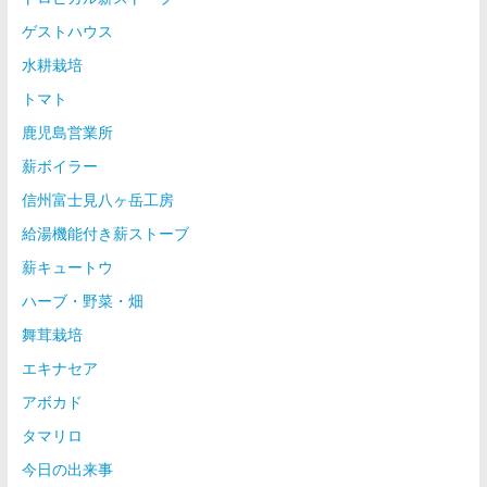
ゲストハウス
水耕栽培
トマト
鹿児島営業所
薪ボイラー
信州富士見八ヶ岳工房
給湯機能付き薪ストーブ
薪キュートウ
ハーブ・野菜・畑
舞茸栽培
エキナセア
アボカド
タマリロ
今日の出来事