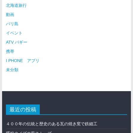
北海道旅行
動画
バリ島
イベント
ATV バギー
携帯
I PHONE アプリ
未分類
最近の投稿
４００年の伝統と歴史のある瓦の焼き窯で鉄細工