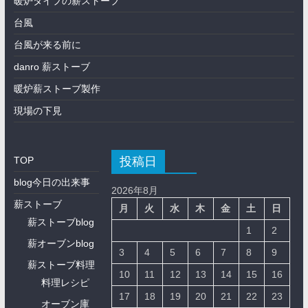
暖炉タイプの薪ストーブ
台風
台風が来る前に
danro 薪ストーブ
暖炉薪ストーブ製作
現場の下見
投稿日
TOP
blog今日の出来事
2026年8月
薪ストーブ
月
火
水
木
金
土
日
薪ストーブblog
1
2
薪オーブンblog
3
4
5
6
7
8
9
薪ストーブ料理
10
11
12
13
14
15
16
料理レシピ
17
18
19
20
21
22
23
オーブン庫