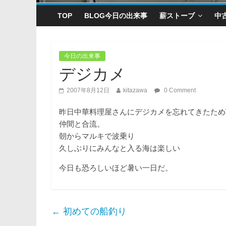
TOP
BLOG今日の出来事
薪ストーブ
中
今日の出来事
デジカメ
2007年8月12日
kitazawa
0 Comment
昨日中華料理屋さんにデジカメを忘れてきたため
仲間と合流。
朝からマルキで波乗り
久しぶりにみんなと入る海は楽しい
今日も恐ろしいほど暑い一日だ。
←
初めての船釣り