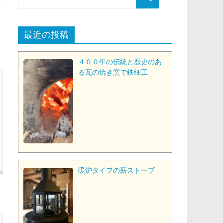
最近の投稿
４００年の伝統と歴史のあ
る瓦の焼き窯で鉄細工
暖炉タイプの薪ストーブ