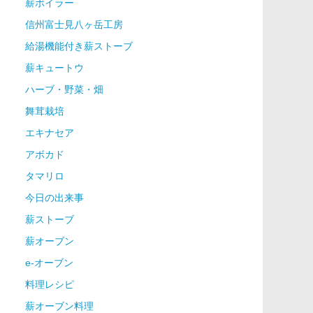
薪ボイラー
信州富士見八ヶ岳工房
給湯機能付き薪ストーブ
薪キュートウ
ハーブ・野菜・畑
舞茸栽培
エキナセア
アボカド
タマリロ
今日の出来事
薪ストーブ
薪オーブン
e-オーブン
料理レシピ
薪オーブン料理