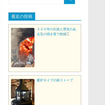
最近の投稿
４００年の伝統と歴史のあ
る瓦の焼き窯で鉄細工
暖炉タイプの薪ストーブ