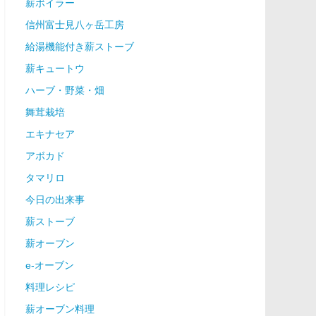
薪ボイラー
信州富士見八ヶ岳工房
給湯機能付き薪ストーブ
薪キュートウ
ハーブ・野菜・畑
舞茸栽培
エキナセア
アボカド
タマリロ
今日の出来事
薪ストーブ
薪オーブン
e-オーブン
料理レシピ
薪オーブン料理