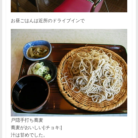
お昼ごはんは近所のドライブインで
戸隠手打ち蕎麦
蕎麦がおいしい[:チョキ:]
汁は甘めでした。