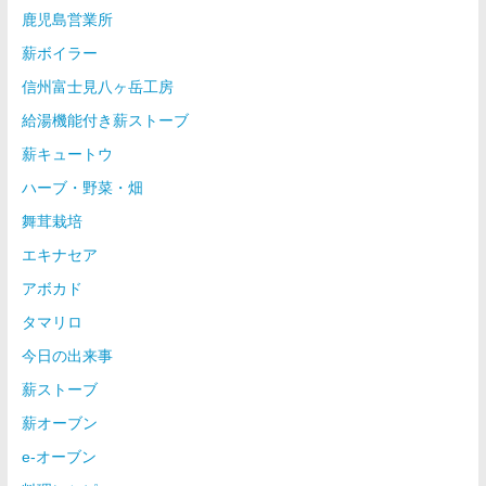
鹿児島営業所
薪ボイラー
信州富士見八ヶ岳工房
給湯機能付き薪ストーブ
薪キュートウ
ハーブ・野菜・畑
舞茸栽培
エキナセア
アボカド
タマリロ
今日の出来事
薪ストーブ
薪オーブン
e-オーブン