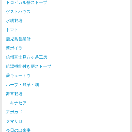
トロピカル薪ストーブ
ゲストハウス
水耕栽培
トマト
鹿児島営業所
薪ボイラー
信州富士見八ヶ岳工房
給湯機能付き薪ストーブ
薪キュートウ
ハーブ・野菜・畑
舞茸栽培
エキナセア
アボカド
タマリロ
今日の出来事