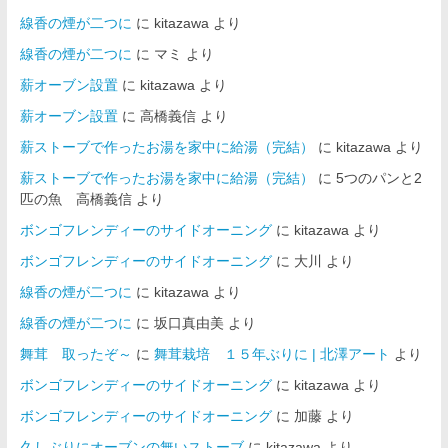
線香の煙が二つに
に
kitazawa
より
線香の煙が二つに
に
マミ
より
薪オーブン設置
に
kitazawa
より
薪オーブン設置
に
高橋義信
より
薪ストーブで作ったお湯を家中に給湯（完結）
に
kitazawa
より
薪ストーブで作ったお湯を家中に給湯（完結）
に
5つのパンと2
匹の魚 高橋義信
より
ボンゴフレンディーのサイドオーニング
に
kitazawa
より
ボンゴフレンディーのサイドオーニング
に
大川
より
線香の煙が二つに
に
kitazawa
より
線香の煙が二つに
に
坂口真由美
より
舞茸 取ったぞ～
に
舞茸栽培 １５年ぶりに | 北澤アート
より
ボンゴフレンディーのサイドオーニング
に
kitazawa
より
ボンゴフレンディーのサイドオーニング
に
加藤
より
久しぶりにオーブンの無いストーブ
に
kitazawa
より