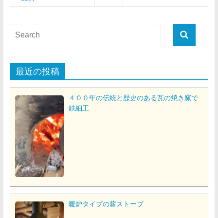
最近の投稿
４００年の伝統と歴史のある瓦の焼き窯で
鉄細工
暖炉タイプの薪ストーブ