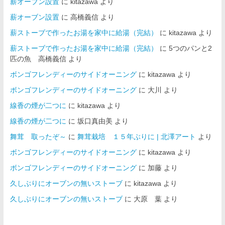
薪オーブン設置
に
kitazawa
より
薪オーブン設置
に
高橋義信
より
薪ストーブで作ったお湯を家中に給湯（完結）
に
kitazawa
より
薪ストーブで作ったお湯を家中に給湯（完結）
に
5つのパンと2
匹の魚 高橋義信
より
ボンゴフレンディーのサイドオーニング
に
kitazawa
より
ボンゴフレンディーのサイドオーニング
に
大川
より
線香の煙が二つに
に
kitazawa
より
線香の煙が二つに
に
坂口真由美
より
舞茸 取ったぞ～
に
舞茸栽培 １５年ぶりに | 北澤アート
より
ボンゴフレンディーのサイドオーニング
に
kitazawa
より
ボンゴフレンディーのサイドオーニング
に
加藤
より
久しぶりにオーブンの無いストーブ
に
kitazawa
より
久しぶりにオーブンの無いストーブ
に
大原 葉
より