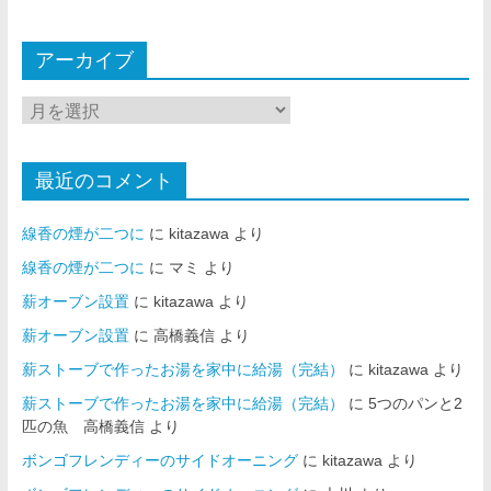
アーカイブ
最近のコメント
線香の煙が二つに
に
kitazawa
より
線香の煙が二つに
に
マミ
より
薪オーブン設置
に
kitazawa
より
薪オーブン設置
に
高橋義信
より
薪ストーブで作ったお湯を家中に給湯（完結）
に
kitazawa
より
薪ストーブで作ったお湯を家中に給湯（完結）
に
5つのパンと2
匹の魚 高橋義信
より
ボンゴフレンディーのサイドオーニング
に
kitazawa
より