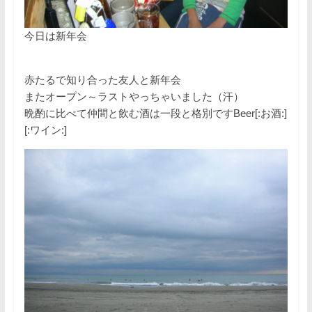
今日は新年会
赤たるで知り合った友人と新年会
またオープン～ラストやっちゃいました（汗）
晩酌に比べて仲間と飲む酒は一段と格別ですBeer[:お酒:]
[:ワイン:]