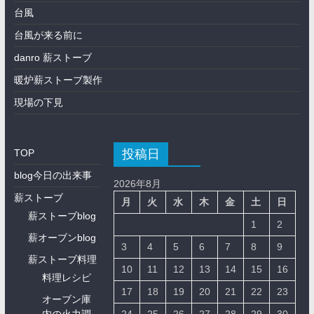
台風
台風が来る前に
danro 薪ストーブ
暖炉薪ストーブ製作
現場の下見
投稿日
TOP
blog今日の出来事
2026年8月
薪ストーブ
月
火
水
木
金
土
日
薪ストーブblog
1
2
薪オーブンblog
3
4
5
6
7
8
9
薪ストーブ料理
10
11
12
13
14
15
16
料理レシピ
17
18
19
20
21
22
23
オーブン庫
内の火力調
24
25
26
27
28
29
30