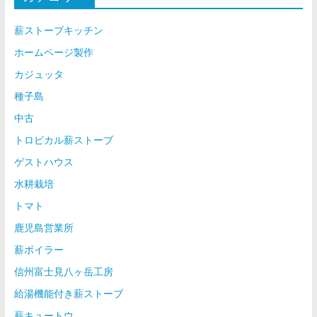
薪ストーブキッチン
ホームページ製作
カジュッタ
種子島
中古
トロピカル薪ストーブ
ゲストハウス
水耕栽培
トマト
鹿児島営業所
薪ボイラー
信州富士見八ヶ岳工房
給湯機能付き薪ストーブ
薪キュートウ