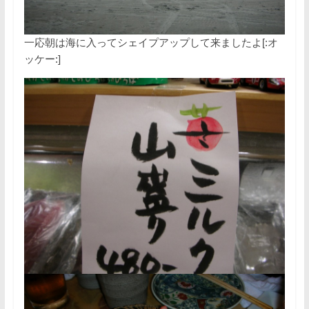
一応朝は海に入ってシェイプアップして来ましたよ[:オ
ッケー:]