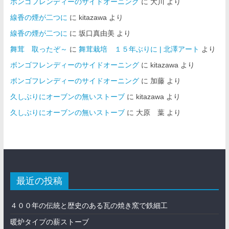
ボンゴフレンディーのサイドオーニング
に
大川
より
線香の煙が二つに
に
kitazawa
より
線香の煙が二つに
に
坂口真由美
より
舞茸 取ったぞ～
に
舞茸栽培 １５年ぶりに | 北澤アート
より
ボンゴフレンディーのサイドオーニング
に
kitazawa
より
ボンゴフレンディーのサイドオーニング
に
加藤
より
久しぶりにオーブンの無いストーブ
に
kitazawa
より
久しぶりにオーブンの無いストーブ
に
大原 葉
より
最近の投稿
４００年の伝統と歴史のある瓦の焼き窯で鉄細工
暖炉タイプの薪ストーブ