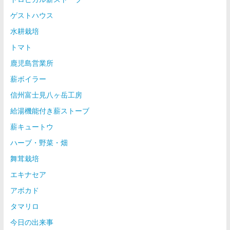
ゲストハウス
水耕栽培
トマト
鹿児島営業所
薪ボイラー
信州富士見八ヶ岳工房
給湯機能付き薪ストーブ
薪キュートウ
ハーブ・野菜・畑
舞茸栽培
エキナセア
アボカド
タマリロ
今日の出来事