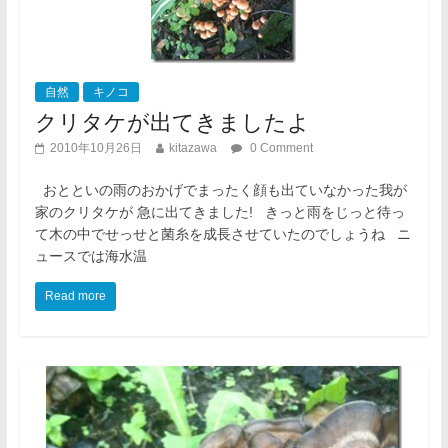
自然
キノコ
クリタケが出てきましたよ
2010年10月26日
kitazawa
0 Comment
おとといの雨のおかげでまったく顔も出ていなかった我が
家のクリタケが 急に出てきました! きっと雨をじっと待っ
て木の中でせっせと菌糸を成長させていたのでしょうね ニ
ュースでは海水温
Read more