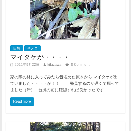
自然
キノコ
マイタケが・・・・
2011年9月22日
kitazawa
0 Comment
家の隣の林に入ってみたら昔埋めた原木から マイタケが出
ていました・・・・が！！ 発見するのが遅くて腐って
ました（汗） 台風の前に確認すれば良かったです
Read more