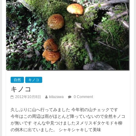
自然
キノコ
キノコ
2012年10月8日
kitazawa
0 Comment
久しぶりに山へ行ってみました 今年初の山チェックです
今年はこの周辺は雨がほとんど降っていないので全然キノコ
が無いです そんな中見つけましたヌメリスギタケモドキ柳
の倒木に出ていました。 シャキシャキして美味