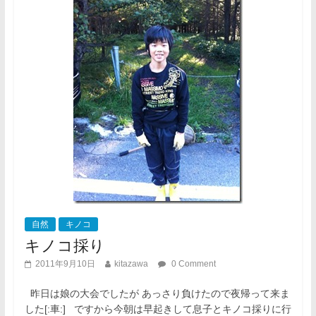
自然
キノコ
キノコ採り
2011年9月10日
kitazawa
0 Comment
昨日は娘の大会でしたが あっさり負けたので夜帰って来ま
した[:車:] ですから今朝は早起きして息子とキノコ採りに行