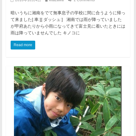
2010年10月4日
kitazawa
2 Comments
暗いうちに湘南をでて無事息子の学校に間に合うように帰っ
て来ました[:車:][:ダッシュ:] 湘南では雨が降っていました
が甲府あたりから小雨になってきて富士見に着いたときには
雨は降っていませんでした キノコに
Read more