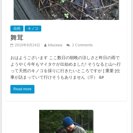
自然
キノコ
舞茸
2010年9月24日
kitazawa
2 Comments
おはようございます ここ数日の朝晩の涼しさと昨日の雨で
ようやく今年もマイタケが出始めました! そうなると山へ行
って天然のキノコを採りに行きたいところですが [:重要:]仕
事が詰まっていて行けそうもありません（汗） &#
Read more