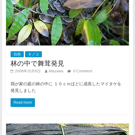
自然
キノコ
林の中で舞茸発見
2008年10月6日
kitazawa
0 Comment
我が家の庭の林の中に １０ｃｍほどに成長したマイタケを
発見しました
Read more