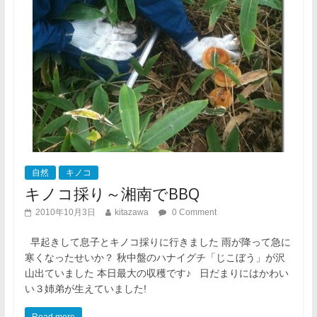
自然
キノコ
キノコ採り～湘南でBBQ
2010年10月3日
kitazawa
0 Comment
早起きして息子とキノコ採りに行きました 雨が降って急に
寒くなったせいか？ 秋中盤のハナイグチ「じこぼう」が沢
山出ていました 本日最大の収穫です♪ 日だまりにはかわい
い３姉弟が生えていました!