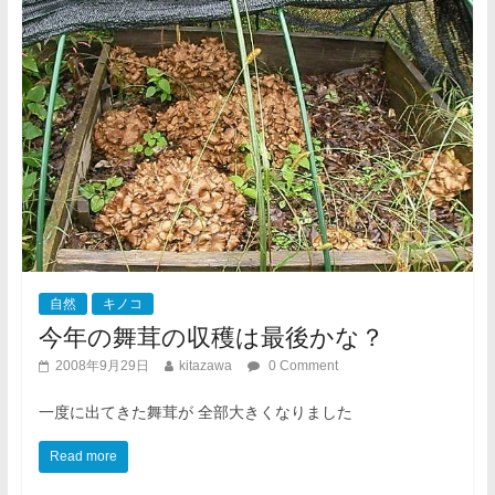
自然
キノコ
今年の舞茸の収穫は最後かな？
2008年9月29日
kitazawa
0 Comment
一度に出てきた舞茸が 全部大きくなりました
Read more