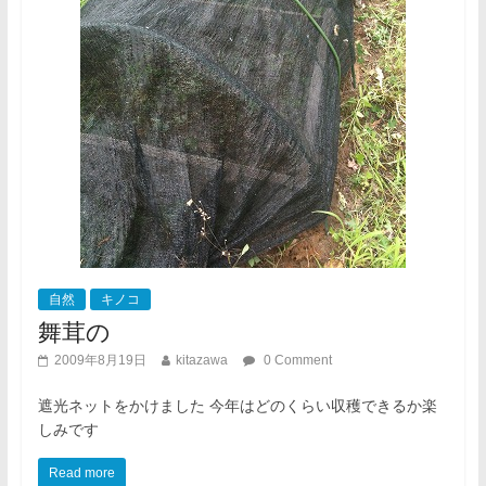
自然
キノコ
舞茸の
2009年8月19日
kitazawa
0 Comment
遮光ネットをかけました 今年はどのくらい収穫できるか楽
しみです
Read more