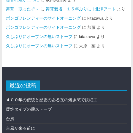
舞茸 取ったぞ～
に
舞茸栽培 １５年ぶりに | 北澤アート
より
ボンゴフレンディーのサイドオーニング
に
kitazawa
より
ボンゴフレンディーのサイドオーニング
に
加藤
より
久しぶりにオーブンの無いストーブ
に
kitazawa
より
久しぶりにオーブンの無いストーブ
に
大原 葉
より
最近の投稿
４００年の伝統と歴史のある瓦の焼き窯で鉄細工
暖炉タイプの薪ストーブ
台風
台風が来る前に