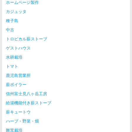
ホームページ製作
カジュッタ
種子島
中古
トロピカル薪ストーブ
ゲストハウス
水耕栽培
トマト
鹿児島営業所
薪ボイラー
信州富士見八ヶ岳工房
給湯機能付き薪ストーブ
薪キュートウ
ハーブ・野菜・畑
舞茸栽培