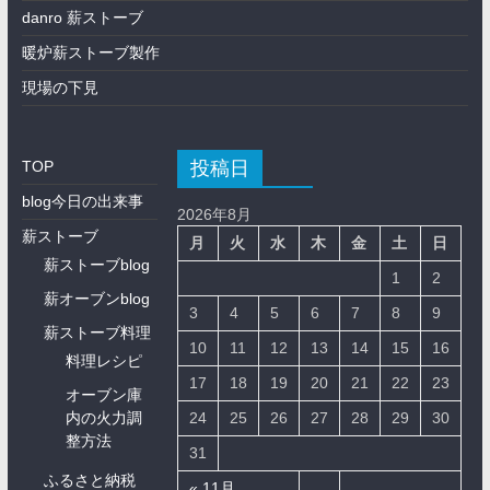
danro 薪ストーブ
暖炉薪ストーブ製作
現場の下見
投稿日
TOP
blog今日の出来事
2026年8月
薪ストーブ
月
火
水
木
金
土
日
薪ストーブblog
1
2
薪オーブンblog
3
4
5
6
7
8
9
薪ストーブ料理
10
11
12
13
14
15
16
料理レシピ
17
18
19
20
21
22
23
オーブン庫
内の火力調
24
25
26
27
28
29
30
整方法
31
ふるさと納税
« 11月